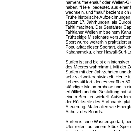
namens “he’enalu” oder Wellen-Glei
haben. “He’e” bedeutet, aus einer 
wechseln, und “nalu” bezieht sich
Frühe historische Aufzeichnungen
späten 17. Jahrhundert, als Europ
Tahiti machten. Der Seefahrer Ca
Tahitianer Wellen mit seinem Kanu
Frühzeitige Missionare versuchten
Sport wurde weiterhin praktiziert u
Popularität dieser Sportart, dan
Kahanamoku, einer Hawaii-Surf-L
Surfen ist und bleibt ein intensive
des Meeres wahrnimmt. Mit der Ze
Surfen mit den Jahrzehnten und d
sehr viel weiterentwickelt. Heute f
Lebensstil fort, den es vor über 50
ständiger Metamorphose und in ei
erhältlich und die Gestaltung hat 
einem Beruf entwickelt. Außerdem
der Rückseite des Surfboards platz
Steuerung. Materialien wie Fiberg
Schutz des Boards.
Surfen ist eine Wassersportart, be
Ufer reiten, auf einem Stück Spez