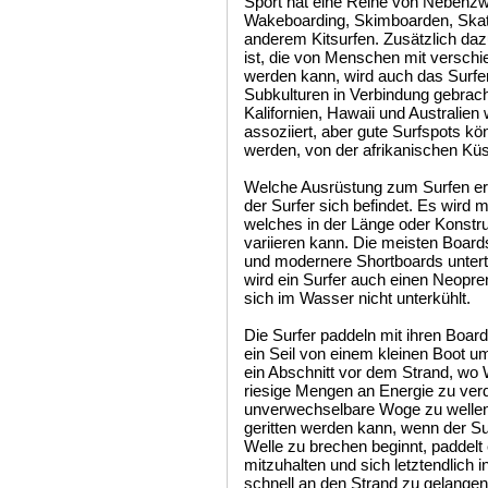
Sport hat eine Reihe von Nebenzw
Wakeboarding, Skimboarden, Skat
anderem Kitsurfen. Zusätzlich da
ist, die von Menschen mit versch
werden kann, wird auch das Surfen
Subkulturen in Verbindung gebrach
Kalifornien, Hawaii und Australie
assoziiert, aber gute Surfspots k
werden, von der afrikanischen Küs
Welche Ausrüstung zum Surfen erfo
der Surfer sich befindet. Es wird 
welches in der Länge oder Konstru
variieren kann. Die meisten Boards
und modernere Shortboards untert
wird ein Surfer auch einen Neopre
sich im Wasser nicht unterkühlt.
Die Surfer paddeln mit ihren Boa
ein Seil von einem kleinen Boot u
ein Abschnitt vor dem Strand, wo 
riesige Mengen an Energie zu verd
unverwechselbare Woge zu wellen
geritten werden kann, wenn der Surf
Welle zu brechen beginnt, paddelt 
mitzuhalten und sich letztendlich 
schnell an den Strand zu gelangen